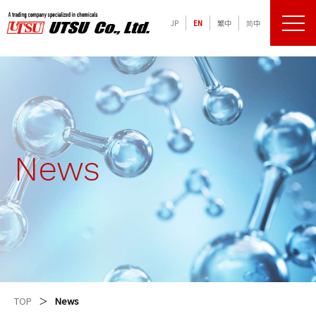
JP
EN
繁中
简中
メニュ
化学品の専門商社 宇津商事株式会社
News
TOP
News