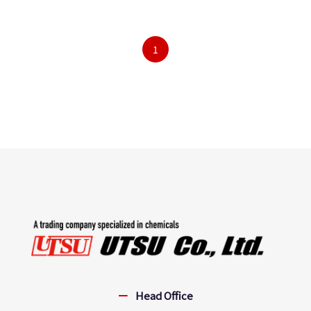
1
Head Office