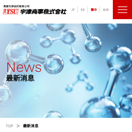
JP
EN
繁中
简中
メニュ
化学品の専門商社 宇津商事株式会社
News
最新消息
TOP
最新消息