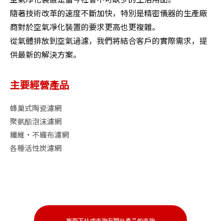
隨著技術改革的速度不斷加快，特別是精密儀器的生產廠
商對於空氣凈化裝置的要求更高也更複雜。

從氣體排放到空氣過濾，我們將結合客戶的實際需求，提
供最新的解決方案。
主要經營產品
蜂巢式陶瓷濾網

聚氨酯泡沫濾網

纖維・不織布濾網

各種活性炭濾網
按兩下此處查詢有關此產品的查詢