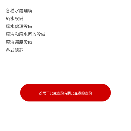
各種水處理膜

純水設備

廢水處理設備

廢液和廢水回收設備

廢液還原設備

各式濾芯
按兩下此處查詢有關此產品的查詢