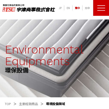
JP
EN
繁中
简中
メニュ
化学品の専門商社 宇津商事株式会社
Environmental
Equipments
環保設備
TOP
主要經銷商品
環境設備領域