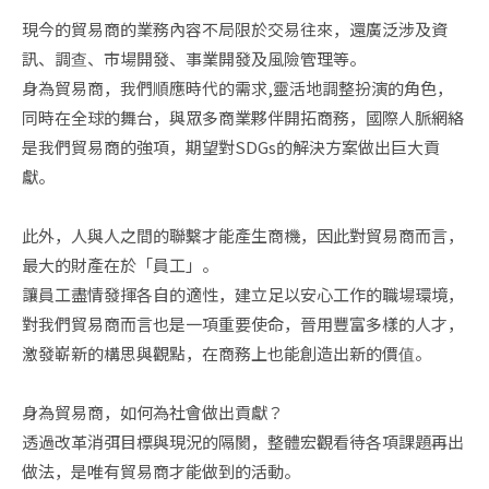
現今的貿易商的業務內容不局限於交易往來，還廣泛涉及資
訊、調查、市場開發、事業開發及風險管理等。

身為貿易商，我們順應時代的需求,靈活地調整扮演的角色，
同時在全球的舞台，與眾多商業夥伴開拓商務，國際人脈網絡
是我們貿易商的強項，期望對SDGs的解決方案做出巨大貢
獻。

此外，人與人之間的聯繫才能產生商機，因此對貿易商而言，
最大的財產在於「員工」。

讓員工盡情發揮各自的適性，建立足以安心工作的職場環境，
對我們貿易商而言也是一項重要使命，晉用豐富多樣的人才，
激發嶄新的構思與觀點，在商務上也能創造出新的價值。

身為貿易商，如何為社會做出貢獻？

透過改革消弭目標與現況的隔閡，整體宏觀看待各項課題再出
做法，是唯有貿易商才能做到的活動。
