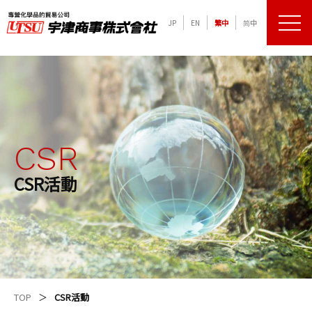
JP
EN
繁中
简中
メニュ
化学品の専門商社 宇津商事株式会社
CSR
CSR活動
TOP
CSR活動