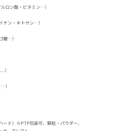
ルロン酸・ビタミン…）

イチン・キトサン…）

ゴ糖…）

…）

…）

ハード）※PTP包装可、顆粒・パウダー、
グ、アンプル
