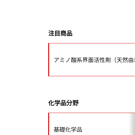
注目商品
アミノ酸系界面活性剤（天然由
化学品分野
基礎化学品