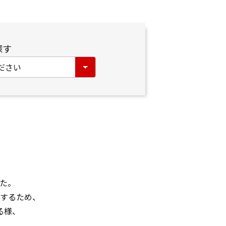
探す
た。

するため、

様、
