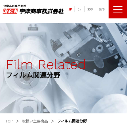
JP
EN
繁中
简中
メニュ
化学品の専門商社 宇津商事株式会社
Film Related
フィルム関連分野
TOP
取扱い主要商品
フィルム関連分野