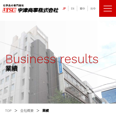
JP
EN
繁中
简中
メニュ
化学品の専門商社 宇津商事株式会社
Business results
業績
TOP
会社概要
業績