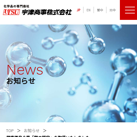
JP
EN
繁中
简中
メニ
化学品の専門商社 宇津商事株式会社
News
お知らせ
TOP
お知らせ