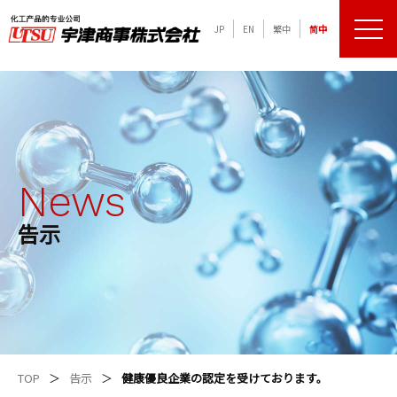
JP
EN
繁中
简中
メニュ
化学品の専門商社 宇津商事株式会社
News
告示
TOP
告示
健康優良企業の認定を受けております。